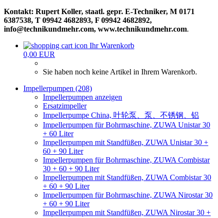
Kontakt: Rupert Koller, staatl. gepr. E-Techniker, M 0171
6387538, T 09942 4682893, F 09942 4682892,
info@technikundmehr.com, www.technikundmehr.com
.
Ihr Warenkorb
0,00 EUR
Sie haben noch keine Artikel in Ihrem Warenkorb.
Impellerpumpen (208)
Impellerpumpen anzeigen
Ersatzimpeller
Impellerpumpe China, 叶轮泵、泵、不锈钢、铝
Impellerpumpen für Bohrmaschine, ZUWA Unistar 30
+ 60 Liter
Impellerpumpen mit Standfüßen, ZUWA Unistar 30 +
60 + 90 Liter
Impellerpumpen für Bohrmaschine, ZUWA Combistar
30 + 60 + 90 Liter
Impellerpumpen mit Standfüßen, ZUWA Combistar 30
+ 60 + 90 Liter
Impellerpumpen für Bohrmaschine, ZUWA Nirostar 30
+ 60 + 90 Liter
Impellerpumpen mit Standfüßen, ZUWA Nirostar 30 +