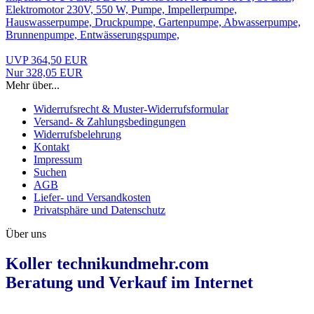
Impeller TPU Pumpe ZUWA UNISTAR-K 2000-A/PT, 30 Liter,
Elektromotor 230V, 550 W, Pumpe, Impellerpumpe,
Hauswasserpumpe, Druckpumpe, Gartenpumpe, Abwasserpumpe,
Brunnenpumpe, Entwässerungspumpe,
UVP 364,50 EUR
Nur 328,05 EUR
Mehr über...
Widerrufsrecht & Muster-Widerrufsformular
Versand- & Zahlungsbedingungen
Widerrufsbelehrung
Kontakt
Impressum
Suchen
AGB
Liefer- und Versandkosten
Privatsphäre und Datenschutz
Über uns
Koller technikundmehr.com
Beratung und Verkauf im Internet