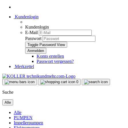
Kundenlogin
Kundenlogin
E-Mail
Passwort
Toggle Password View
Konto erstellen
Passwort vergessen?
Merkzettel
0
Suche
Alle
Alle
PUMPEN
Impellerpumpen
Elektromotore