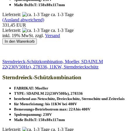
Maße BxHxT: 158x88x117mm
Lieferzeit:
ca. 1-3 Tage
(Ausland abweichend)
331,45 EUR
Lieferzeit:
ca. 1-3 Tage
inkl. 19% MwSt. zzgl.
Versand
In den Warenkorb
Sterndreieck-Schützkombination, Moeller, SDAINLM
22(230V50Hz), 278336, 11KW, Sterndreieckschütz
Sterndreieck-Schützkombination
FABRIKAT: Moeller
TYPE: SDAINLM 22(230V50Hz), 278336
bestehend aus Netzschütz, Dreieckschütz, Sternschütz und Zeitrelais
für Motorleistung: bis 11KW bei 400V
Bemessungs-Betriebsstrom max: 22A bis 400V
Spulenspannung: 230V
Maße BxHxT: 158x88x117mm
Lieferzeit:
ca. 1-3 Tage