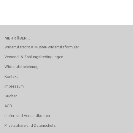
MEHR ÜBER...
Widerrufsrecht & Muster-Widerrufsformular
Versand- & Zahlungsbedingungen
Widerrufsbelehrung
Kontakt
Impressum
Suchen
AGB
Liefer- und Versandkosten
Privatsphäre und Datenschutz