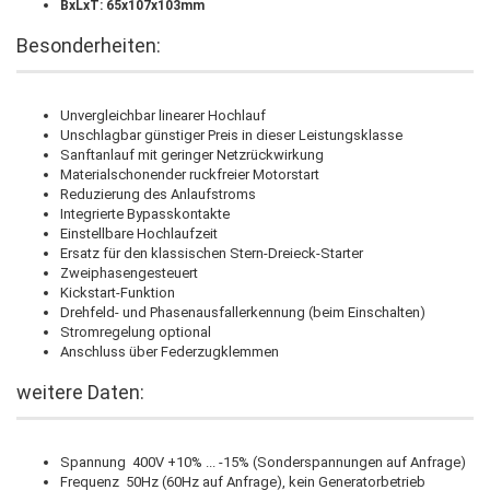
BxLxT: 65x107x103mm
Besonderheiten:
Unvergleichbar linearer Hochlauf
Unschlagbar günstiger Preis in dieser Leistungsklasse
Sanftanlauf mit geringer Netzrückwirkung
Materialschonender ruckfreier Motorstart
Reduzierung des Anlaufstroms
Integrierte Bypasskontakte
Einstellbare Hochlaufzeit
Ersatz für den klassischen Stern-Dreieck-Starter
Zweiphasengesteuert
Kickstart-Funktion
Drehfeld- und Phasenausfallerkennung (beim Einschalten)
Stromregelung optional
Anschluss über Federzugklemmen
weitere Daten:
Spannung 400V +10% ... -15% (Sonderspannungen auf Anfrage)
Frequenz 50Hz (60Hz auf Anfrage), kein Generatorbetrieb