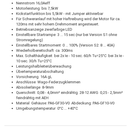
Nennstrom 16,0Aeff
Motorleistung bis 7,5kW
Kickstartfunktion bis 5,5kW - mit Jumper aktivierbar
Für Schweranlauf mit hoher Haftreibung wird der Motor für ca.
120ms mit sehr hohem Drehmoment angesteuert.
Betriebsanzeige zweifarbige LED
Einstellbare Startrampe 3 ... 15 sec (nur bei Version S1 ohne
Stromregelung)
Einstellbares Startmoment 0 ... 100% (Version S2: 8 ... 40A)
Wiederholbereitschaft ca. 300ms
Max. Schalthäufigkeit bei 2x Ie - 10 sec. 60/h Tu=25°C bei 3x Ie -
10 sec. 30/h Tu=25°C
Leistungshalbleiterüberwachung
Übertemperaturabschaltung
Vorsicherung 16A gL
Anschlüsse Wago-Federzugklemmen
Abisolierlänge 8-9mm
Querschnitt 0,08 - 4,0mm² eindrähtig 28-12 AWG 0,25 - 2,5mm²
feindrähtig mit AEH
Material Gehäuse: PA6-GF30-V0 Abdeckung: PA6-GF10-V0
Umgebungstemperatur 0°C ... +40°C